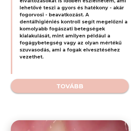
elváltozásokat is időben észlelhetem, ami
lehetővé teszi a gyors és hatékony - akár
fogorvosi - beavatkozást. A
dentálhigiéniés kontroll segít megelőzni a
komolyabb fogászati betegségek
kialakulását, mint amilyen például a
fogágybetegség vagy az olyan mértékű
szuvasodás, ami a fogak elvesztéséhez
vezethet.
TOVÁBB