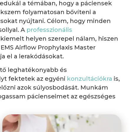
ve edukál a témában, hogy a páciensek
ekszem folyamatosan bővíteni a
ásokat nyújtani. Célom, hogy minden
ollyal. A
professzionális
 kiemelt helyen szerepel nálam, hiszen
i EMS Airflow Prophylaxis Master
 el a lerakódásokat.
hető leghatékonyabb és
yt fektetek az egyéni
konzultációkra
is,
előzni azok súlyosbodását. Munkám
ámogassam pácienseimet az egészséges