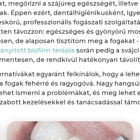
at, megőrizni a szájüreg egészségét, illet
. Éppen ezért, dentálhigiénikusként, igy
körű, professzionális fogászati szolgáltat
tten távozzon: egészséges és gyönyörű mos
sen, de alaposan tisztítom meg a fogakat -
rányított biofilm terápia
során pedig a svájc
entesen, de rendkívül hatékonyan távolítja
ternatívákat egyaránt felkínálok, hogy a le
fogak fehérré és ragyogóvá. Nagy hangsúl
ehet ismerni a problémákat, és meg lehet 
 szabott kezelésekkel és tanácsadással t