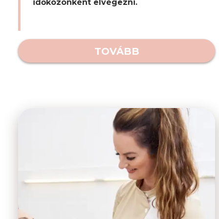
időközönként elvégezni.
TOVÁBB