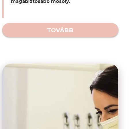
magabiztosabb mosoly.
TOVÁBB