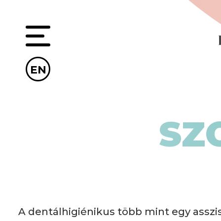
EN
SZ
A dentálhigiénikus több mint egy asszis