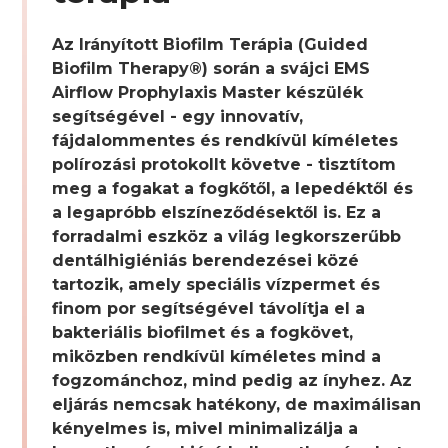
Az Irányított Biofilm Terápia (Guided
Biofilm Therapy®) során a svájci EMS
Airflow Prophylaxis Master készülék
segítségével - egy innovatív,
fájdalommentes és rendkívül kíméletes
polírozási protokollt követve - tisztítom
meg a fogakat a fogkőtől, a lepedéktől és
a legapróbb elszíneződésektől is. Ez a
forradalmi eszköz a világ legkorszerűbb
dentálhigiéniás berendezései közé
tartozik, amely speciális vízpermet és
finom por segítségével távolítja el a
bakteriális biofilmet és a fogkövet,
miközben rendkívül kíméletes mind a
fogzománchoz, mind pedig az ínyhez. Az
eljárás nemcsak hatékony, de maximálisan
kényelmes is, mivel minimalizálja a