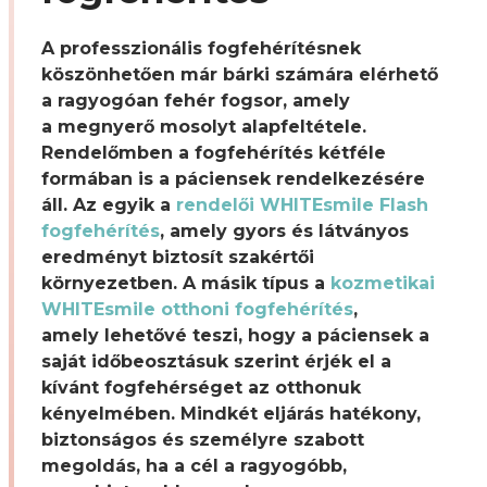
A professzionális fogfehérítésnek
köszönhetően már bárki számára elérhető
a ragyogóan fehér fogsor, amely
a megnyerő mosolyt alapfeltétele.
Rendelőmben a fogfehérítés kétféle
formában is a páciensek rendelkezésére
áll. Az egyik a
rendelői WHITEsmile Flash
fogfehérítés
, amely gyors és látványos
eredményt biztosít szakértői
környezetben. A másik típus a
kozmetikai
WHITEsmile otthoni fogfehérítés
,
amely lehetővé teszi, hogy a páciensek a
saját időbeosztásuk szerint érjék el a
kívánt fogfehérséget az otthonuk
kényelmében. Mindkét eljárás hatékony,
biztonságos és személyre szabott
megoldás, ha a cél a ragyogóbb,