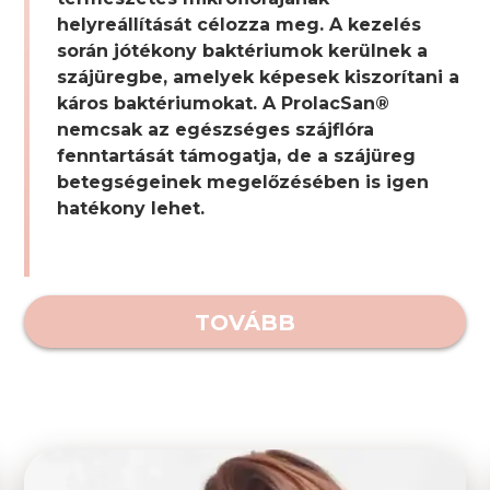
helyreállítását célozza meg. A kezelés
során jótékony baktériumok kerülnek a
szájüregbe, amelyek képesek kiszorítani a
káros baktériumokat. A ProlacSan®
nemcsak az egészséges szájflóra
fenntartását támogatja, de a szájüreg
betegségeinek megelőzésében is igen
hatékony lehet.
TOVÁBB