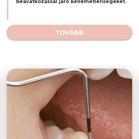
beavatkozással járó kellemetlenségeket.
TOVÁBB