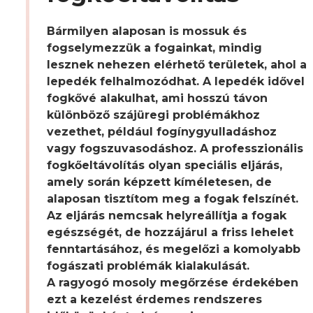
Bármilyen alaposan is mossuk és
fogselymezzük a fogainkat, mindig
lesznek nehezen elérhető területek, ahol a
lepedék felhalmozódhat. A lepedék idővel
fogkővé alakulhat, ami hosszú távon
különböző szájüregi problémákhoz
vezethet, például fogínygyulladáshoz
vagy fogszuvasodáshoz. A professzionális
fogkőeltávolítás olyan speciális eljárás,
amely során képzett kíméletesen, de
alaposan tisztítom meg a fogak felszínét.
Az eljárás nemcsak helyreállítja a fogak
egészségét, de hozzájárul a friss lehelet
fenntartásához, és megelőzi a komolyabb
fogászati problémák kialakulását.
A ragyogó mosoly megőrzése érdekében
ezt a kezelést érdemes rendszeres