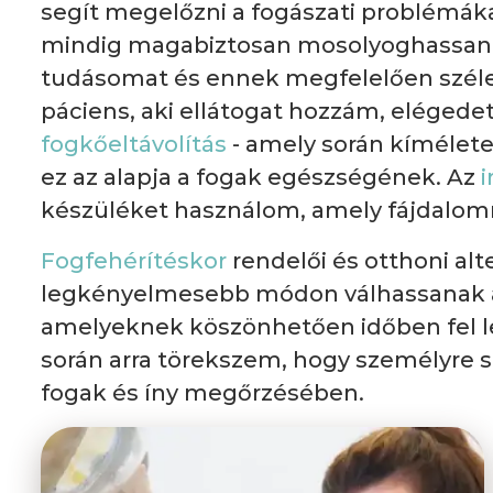
segít megelőzni a fogászati ​​problémák
mindig magabiztosan mosolyoghassanak
tudásomat és ennek megfelelően széles
páciens, aki ellátogat hozzám, elégede
fogkőeltávolítás
- amely során kímélete
ez az alapja a fogak egészségének. Az
i
készüléket használom, amely fájdalomm
Fogfehérítéskor
rendelői és otthoni al
legkényelmesebb módon válhassanak a 
amelyeknek köszönhetően időben fel l
során arra törekszem, hogy személyre
fogak és íny megőrzésében.