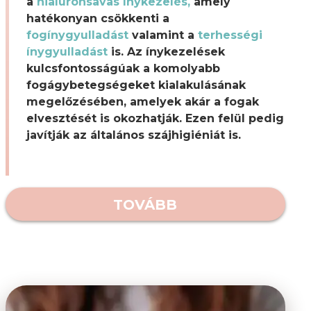
a
hialuronsavas ínykezelés
,
amely
hatékonyan csökkenti a
fogínygyulladást
valamint a
terhességi
ínygyulladást
is. Az ínykezelések
kulcsfontosságúak a komolyabb
fogágybetegségeket kialakulásának
megelőzésében, amelyek akár a fogak
elvesztését is okozhatják. Ezen felül pedig
javítják az általános szájhigiéniát is.
TOVÁBB