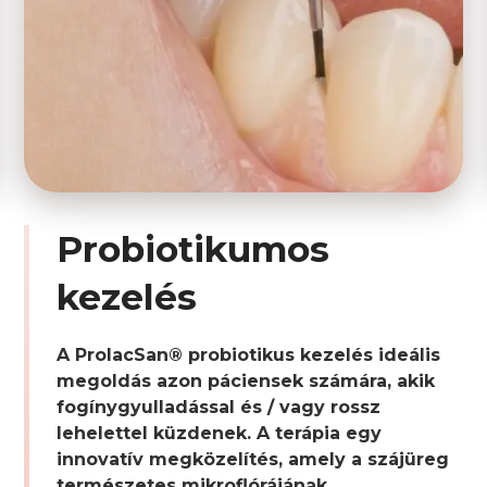
Probiotikumos
kezelés
A ProlacSan® probiotikus kezelés ideális
megoldás azon páciensek számára, akik
fogínygyulladással és / vagy rossz
lehelettel küzdenek. A terápia egy
innovatív megközelítés, amely a szájüreg
természetes mikroflórájának