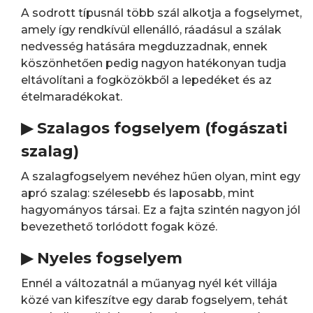
A sodrott típusnál több szál alkotja a fogselymet,
amely így rendkívül ellenálló, ráadásul a szálak
nedvesség hatására megduzzadnak, ennek
köszönhetően pedig nagyon hatékonyan tudja
eltávolítani a fogközökből a lepedéket és az
ételmaradékokat.
▶ Szalagos fogselyem (fogászati
szalag)
A szalagfogselyem nevéhez hűen olyan, mint egy
apró szalag: szélesebb és laposabb, mint
hagyományos társai. Ez a fajta szintén nagyon jól
bevezethető torlódott fogak közé.
▶ Nyeles fogselyem
Ennél a változatnál a műanyag nyél két villája
közé van kifeszítve egy darab fogselyem, tehát