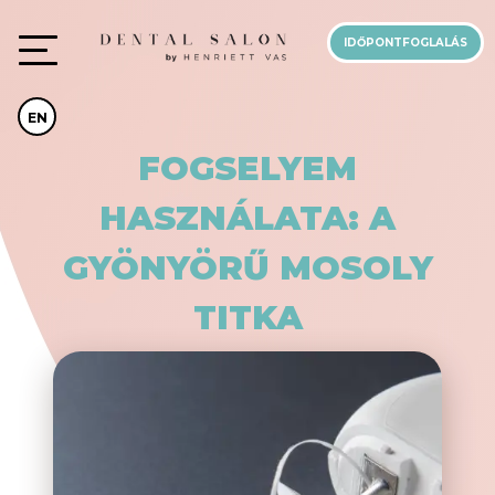
IDŐPONTFOGLALÁS
EN
FOGSELYEM
HASZNÁLATA: A
GYÖNYÖRŰ MOSOLY
TITKA