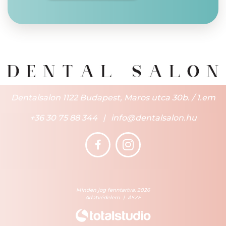
Dentalsalon 1122 Budapest, Maros utca 30b. / 1.em
+36 30 75 88 344
|
info@dentalsalon.hu
Minden jog fenntartva. 2026
Adatvédelem
|
ÁSZF