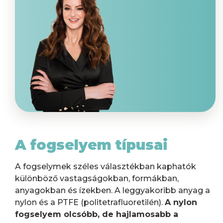
A fogselyem típusai
A fogselymek széles választékban kaphatók
különböző vastagságokban, formákban,
anyagokban és ízekben. A leggyakoribb anyag a
nylon és a PTFE (politetrafluoretilén).
A nylon
fogselyem olcsóbb, de hajlamosabb a