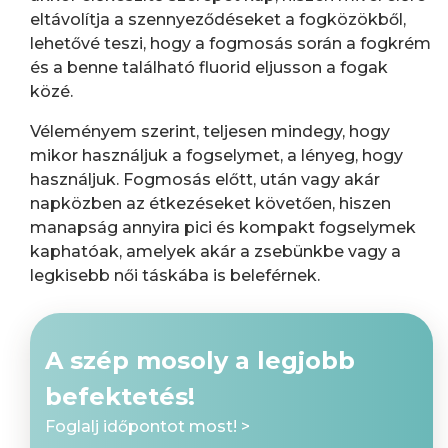
eltávolítja a szennyeződéseket a fogközökből,
lehetővé teszi, hogy a fogmosás során a fogkrém
és a benne található fluorid eljusson a fogak
közé.
Véleményem szerint, teljesen mindegy, hogy
mikor használjuk a fogselymet, a lényeg, hogy
használjuk. Fogmosás előtt, után vagy akár
napközben az étkezéseket követően, hiszen
manapság annyira pici és kompakt fogselymek
kaphatóak, amelyek akár a zsebünkbe vagy a
legkisebb női táskába is beleférnek.
A szép mosoly a legjobb
befektetés!
Foglalj időpontot most! >