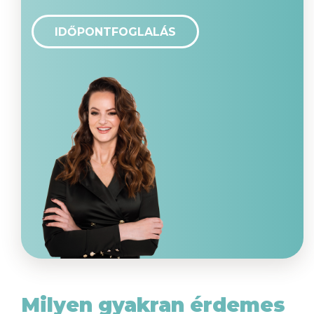
IDŐPONTFOGLALÁS
Milyen gyakran érdemes