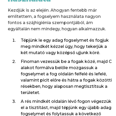
Kezdjük is az elején. Ahogyan fentebb már
említettem, a fogselyem használata nagyon
fontos a szájhigiénia szempontjából, ám
egyáltalán nem mindegy, hogyan alkalmazzuk.
Tépjünk le egy adag fogselymet és fogjuk
meg mindkét kézzel úgy, hogy tekerjük a
két mutató vagy középső ujjunk köré.
Finoman vezessük be a fogak közé, majd C
alakot formálva belőle mozgassuk a
fogselymet a fog oldalán felfelé és lefelé,
valamint picit előre és hátra a fogak közötti
résekben, hogy alaposan megtisztítsuk a
területet.
A rés mindkét oldalán lévő fogon végezzük
el a tisztítást, majd tépjünk egy újabb adag
fogselymet és folytassuk a következő