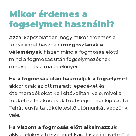
Mikor érdemes a
fogselymet használni?
Azzal kapcsolatban, hogy mikor érdemes a
fogselymet használni
megoszlanak a
vélemények
, hiszen mind a fogmosás előtti,
mind a fogmosás után fogselymezésnek
megvannak a maga előnyei.
Ha a fogmosás után használjuk a fogselymet
,
akkor csak az ott maradt lepedéket és
ételmaradékokat kell eltávolítani vele, mivel a
fogkefe a lerakódások többségét már kipucolta.
Tehát egyfajta tökéletesítő utómunkát végzünk
vele.
Ha viszont a fogmosás előtt alkalmazzuk
,
akkor előkészítő szerepet kap, hiszen mivel előre