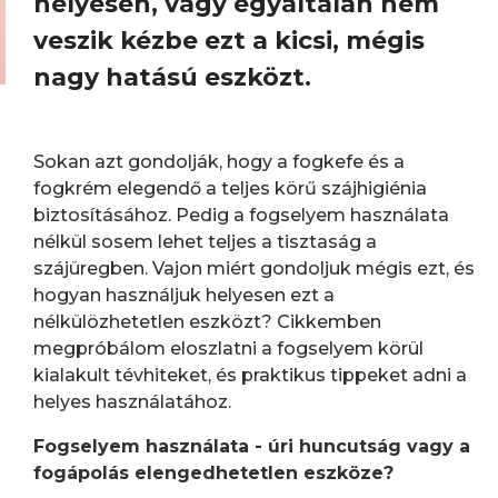
helyesen, vagy egyáltalán nem
veszik kézbe ezt a kicsi, mégis
nagy hatású eszközt.
Sokan azt gondolják, hogy a fogkefe és a
fogkrém elegendő a teljes körű szájhigiénia
biztosításához. Pedig a fogselyem használata
nélkül sosem lehet teljes a tisztaság a
szájüregben. Vajon miért gondoljuk mégis ezt, és
hogyan használjuk helyesen ezt a
nélkülözhetetlen eszközt? Cikkemben
megpróbálom eloszlatni a fogselyem körül
kialakult tévhiteket, és praktikus tippeket adni a
helyes használatához.
Fogselyem használata - úri huncutság vagy a
fogápolás elengedhetetlen eszköze?