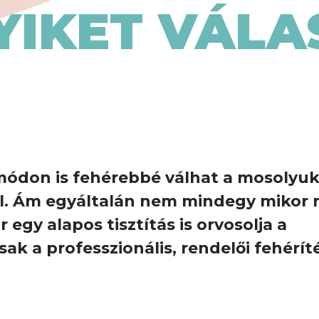
YIKET VÁLA
módon is fehérebbé válhat a mosolyuk
el. Ám egyáltalán nem mindegy mikor 
 egy alapos tisztítás is orvosolja a
k a professzionális, rendelői fehérít