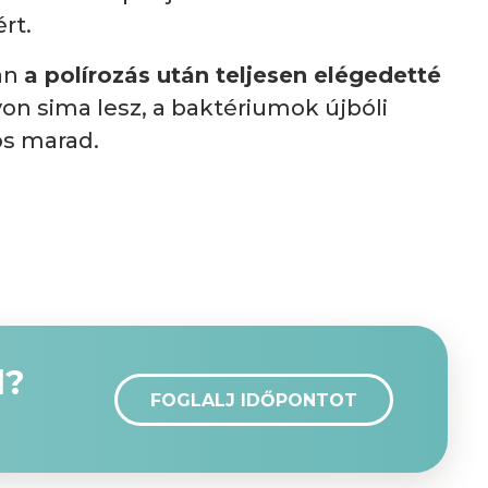
rt.
ban
a polírozás után teljesen elégedetté
yon sima lesz, a baktériumok újbóli
ós marad.
d?
FOGLALJ IDŐPONTOT