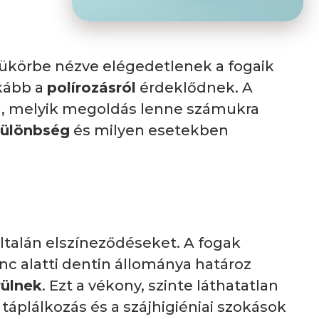
tükörbe nézve elégedetlenek a fogaik
kább a
polírozásról
érdeklődnek. A
an, melyik megoldás lenne számukra
különbség
és milyen esetekben
ltalán elszíneződéseket. A fogak
c alatti dentin állománya határoz
rülnek
. Ezt a vékony, szinte láthatatlan
táplálkozás és a szájhigiéniai szokások