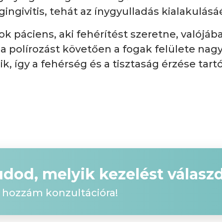
ngivitis, tehát az ínygyulladás kialakulásáé
k páciens, aki fehérítést szeretne, valójá
 a polírozást követően a fogak felülete nag
, így a fehérség és a tisztaság érzése tart
udod, melyik kezelést válasz
 hozzám konzultációra!