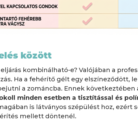
elés között
 eljárás kombinálható-e? Valójában a profes
zás. Ha a fehérítő gélt egy elszíneződött, 
jutni a zománcba. Ennek következtében a
okoll minden esetben a tisztítással és pol
agában is látványos szépülést hoz, ezért s
érítés mellett döntenél.