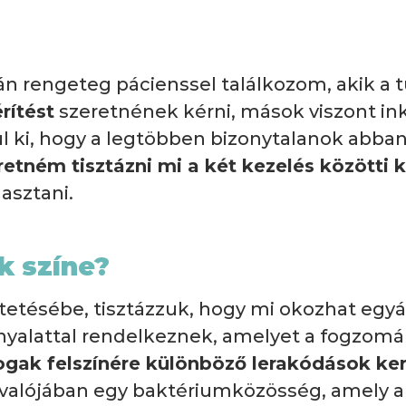
n rengeteg pácienssel találkozom, akik a 
rítést
szeretnének kérni, mások viszont in
l ki, hogy a legtöbben bizonytalanok abb
etném tisztázni mi a két kezelés közötti 
asztani.
k színe?
tetésébe, tisztázzuk, hogy mi okozhat egyá
yalattal rendelkeznek, amelyet a fogzomán
ogak felszínére különböző lerakódások ke
m valójában egy baktériumközösség, amely a 