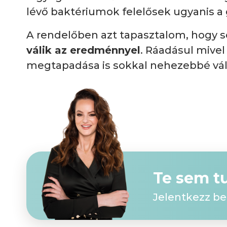
lévő baktériumok felelősek ugyanis a gi
A rendelőben azt tapasztalom, hogy so
válik az eredménnyel
. Ráadásul mivel
megtapadása is sokkal nehezebbé válik
Te sem t
Jelentkezz be