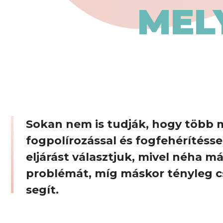
MEL
Sokan nem is tudják, hogy több 
fogpolírozással és fogfehérítéss
eljárást választjuk, mivel néha már
problémát, míg máskor tényleg csa
segít.