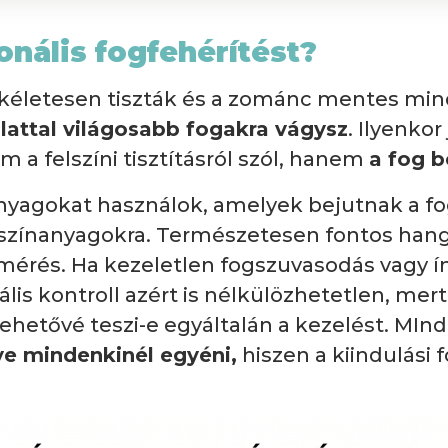
onális fogfehérítést?
tökéletesen tiszták és a zománc mentes mi
lattal világosabb fogakra vágysz
. Ilyenkor
 a felszíni tisztításról szól, hanem
a fog b
nyagokat használok, amelyek bejutnak a fo
színanyagokra. Természetesen fontos hang
érés. Ha kezeletlen fogszuvasodás vagy íny
nális kontroll azért is nélkülözhetetlen, m
lehetővé teszi-e egyáltalán a kezelést. MIn
e mindenkinél egyéni,
hiszen a kiindulási 