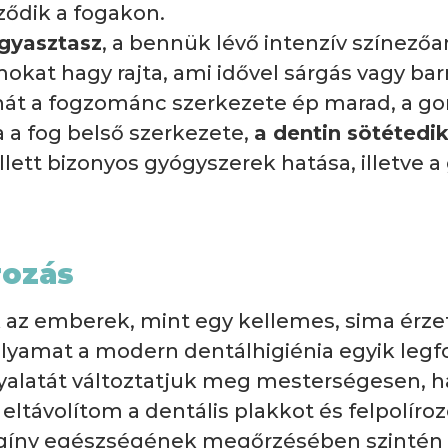
ődik a fogakon.
ogyasztasz
, a bennük lévő intenzív színez
kat hagy rajta, ami idővel sárgás vagy barn
tehát a fogzománc szerkezete ép marad, a go
a a fog belső szerkezete,
a dentin sötétedik
ett bizonyos gyógyszerek hatása, illetve a
írozás
k az emberek, mint egy kellemes, sima érze
folyamat a modern dentálhigiénia egyik legf
nyalatát változtatjuk meg mesterségesen,
eltávolítom a dentális plakkot és felpolír
ogíny egészségének megőrzésében szintén k