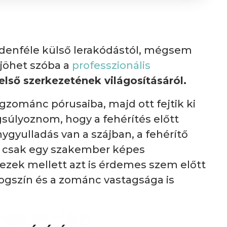
ndenféle külső lerakódástól, mégsem
 jöhet szóba a
professzionális
első szerkezetének világosításáról.
gzománc pórusaiba, majd ott fejtik ki
súlyoznom, hogy a fehérítés előtt
gyulladás van a szájban, a fehérítő
ert csak egy szakember képes
dezek mellett azt is érdemes szem előtt
fogszín és a zománc vastagsága is