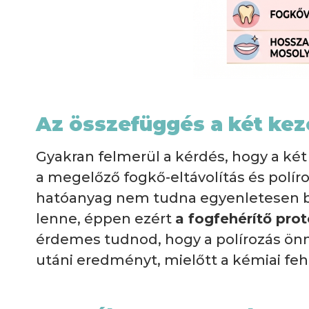
Az összefüggés a két kez
Gyakran felmerül a kérdés, hogy a két
a megelőző fogkő-eltávolítás és políro
hatóanyag nem tudna egyenletesen be
lenne, éppen ezért
a fogfehérítő prot
érdemes tudnod, hogy a polírozás önm
utáni eredményt, mielőtt a kémiai feh