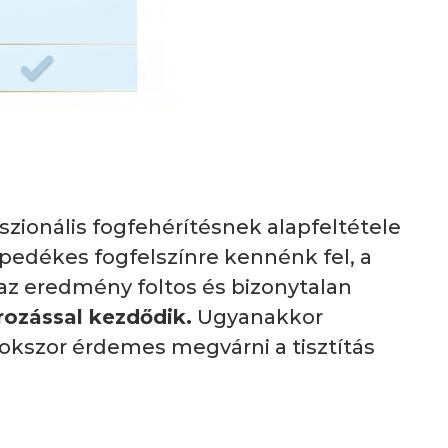
szionális fogfehérítésnek alapfeltétele
lepedékes fogfelszínre kennénk fel, a
z eredmény foltos és bizonytalan
írozással kezdődik.
Ugyanakkor
okszor érdemes megvárni a tisztítás