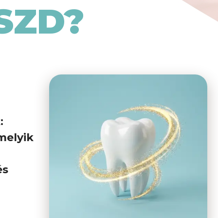
SZD?
:
melyik
és