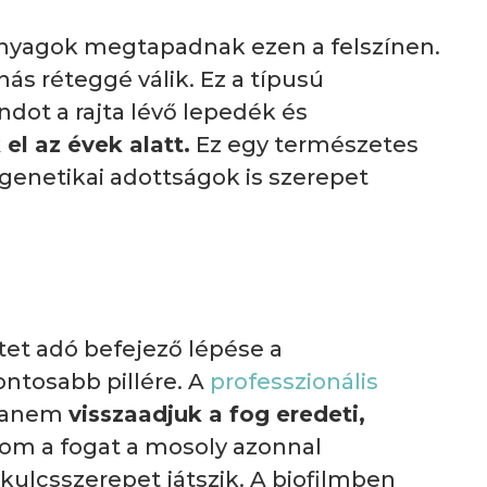
őanyagok megtapadnak ezen a felszínen.
ás réteggé válik. Ez a típusú
ndot a rajta lévő lepedék és
 el az évek alatt.
Ez egy természetes
 genetikai adottságok is szerepet
tet adó befejező lépése a
ontosabb pillére. A
professzionális
 hanem
visszaadjuk a fog eredeti,
ozom a fogat a mosoly azonnal
ulcsszerepet játszik. A biofilmben