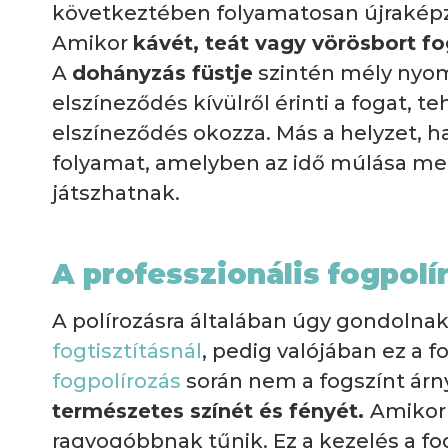
következtében folyamatosan újraképz
Amikor
kávét, teát vagy vörösbort f
A
dohányzás füstje
szintén mély nyomo
elszíneződés kívülről érinti a fogat, 
elszíneződés okozza. Más a helyzet, h
folyamat, amelyben az idő múlása mell
játszhatnak.
A professzionális fogpol
A polírozásra általában úgy gondolna
fogtisztításnál
, pedig valójában ez a 
fogpolírozás
során nem a fogszínt ár
természetes színét és fényét.
Amikor 
ragyogóbbnak tűnik. Ez a kezelés a f