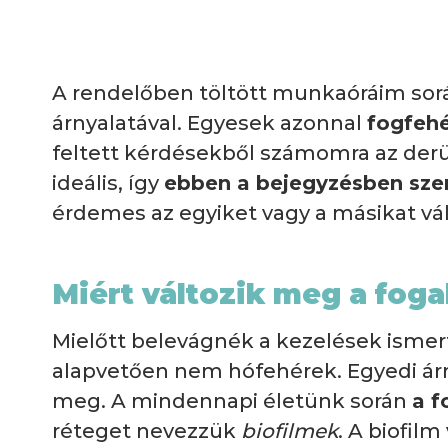
A rendelőben töltött munkaóráim sorá
árnyalatával. Egyesek azonnal
fogfehé
feltett kérdésekből számomra az derü
ideális, így
ebben a bejegyzésben szer
érdemes az egyiket vagy a másikat vál
Miért változik meg a foga
Mielőtt belevágnék a kezelések ismer
alapvetően nem hófehérek. Egyedi árn
meg. A mindennapi életünk során
a f
réteget nevezzük
biofilmek
. A biofil