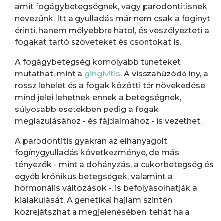
amit fogágybetegségnek, vagy parodontitisnek
nevezünk. Itt a gyulladás már nem csak a fogínyt
érinti, hanem mélyebbre hatol, és veszélyezteti a
fogakat tartó szöveteket és csontokat is.
A fogágybetegség komolyabb tüneteket
mutathat, mint a
gingivitis
. A visszahúzódó íny, a
rossz lehelet és a fogak közötti tér növekedése
mind jelei lehetnek ennek a betegségnek,
súlyosabb esetekben pedig a fogak
meglazulásához - és fájdalmához - is vezethet.
A parodontitis gyakran az elhanyagolt
fogínygyulladás következménye, de más
tényezők - mint a dohányzás, a cukorbetegség és
egyéb krónikus betegségek, valamint a
hormonális változások -, is befolyásolhatják a
kialakulását. A genetikai hajlam szintén
közrejátszhat a megjelenésében, tehát ha a