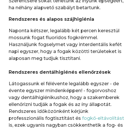
Szerencsére sokat tehetünk az ínyünk épségéért,
ha néhány alapvető szabályt betartunk.
Rendszeres és alapos szájhigiénia
Naponta kétszer, legalább két percen keresztül
mossunk fogat fluoridos fogkrémmel.
Használjunk fogselymet vagy interdentális kefét
napi egyszer, hogy a fogak közötti területeket is
alaposan meg tudjuk tisztítani.
Rendszeres dentálhigiénés ellenőrzések
Látogassunk el félévente legalább egyszer - de
évente egyszer mindenképpen! - fogorvoshoz
vagy dentálhigiénikushoz, hogy a szakemberek
ellenőrizni tudják a fogak és az íny állapotát.
Rendszeres időközönként kérjünk
professzionális fogtisztítást és
fogkő-eltávolítást
is, ezek ugyanis nagyban csökkenthetik a fog- és