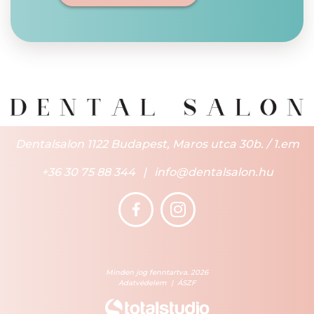
Dentalsalon 1122 Budapest, Maros utca 30b. / 1.em
+36 30 75 88 344
|
info@dentalsalon.hu
Minden jog fenntartva. 2026
Adatvédelem
|
ÁSZF