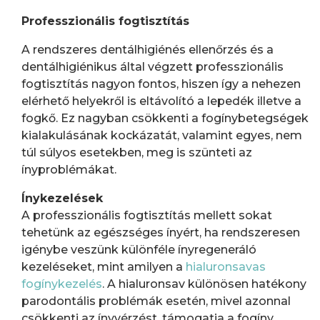
Professzionális fogtisztítás
A rendszeres dentálhigiénés ellenőrzés és a
dentálhigiénikus által végzett professzionális
fogtisztítás nagyon fontos, hiszen így a nehezen
elérhető helyekről is eltávolító a lepedék illetve a
fogkő. Ez nagyban csökkenti a fogínybetegségek
kialakulásának kockázatát, valamint egyes, nem
túl súlyos esetekben, meg is szünteti az
ínyproblémákat.
Ínykezelések
A professzionális fogtisztítás mellett sokat
tehetünk az egészséges ínyért, ha rendszeresen
igénybe veszünk különféle ínyregeneráló
kezeléseket, mint amilyen a
hialuronsavas
fogínykezelés
. A hialuronsav különösen hatékony
parodontális problémák esetén, mivel azonnal
csökkenti az ínyvérzést, támogatja a fogíny