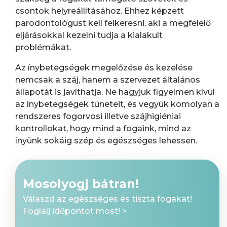
csontok helyreállításához. Ehhez képzett
parodontológust kell felkeresni, aki a megfelelő
eljárásokkal kezelni tudja a kialakult
problémákat.
Az ínybetegségek megelőzése és kezelése
nemcsak a száj, hanem a szervezet általános
állapotát is javíthatja. Ne hagyjuk figyelmen kívül
az ínybetegségek tüneteit, és vegyük komolyan a
rendszeres fogorvosi illetve szájhigiéniai
kontrollokat, hogy mind a fogaink, mind az
ínyünk sokáig szép és egészséges lehessen.
Mosolyogj bátran!
Válaszd az egészséges és tiszta fogakat!
Foglalj időpontot most! >