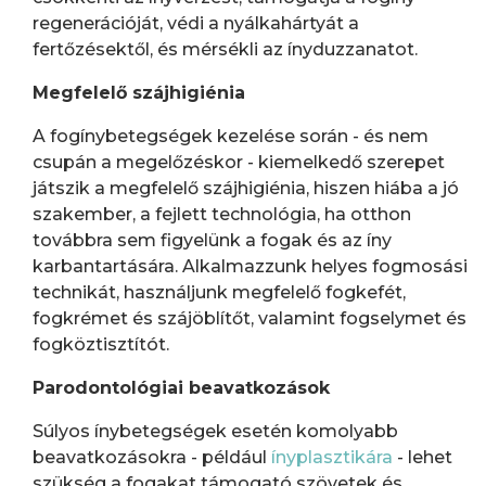
regenerációját, védi a nyálkahártyát a
fertőzésektől, és mérsékli az ínyduzzanatot.
Megfelelő szájhigiénia
A fogínybetegségek kezelése során - és nem
csupán a megelőzéskor - kiemelkedő szerepet
játszik a megfelelő szájhigiénia, hiszen hiába a jó
szakember, a fejlett technológia, ha otthon
továbbra sem figyelünk a fogak és az íny
karbantartására. Alkalmazzunk helyes fogmosási
technikát, használjunk megfelelő fogkefét,
fogkrémet és szájöblítőt, valamint fogselymet és
fogköztisztítót.
Parodontológiai beavatkozások
Súlyos ínybetegségek esetén komolyabb
beavatkozásokra - például
ínyplasztikára
- lehet
szükség a fogakat támogató szövetek és