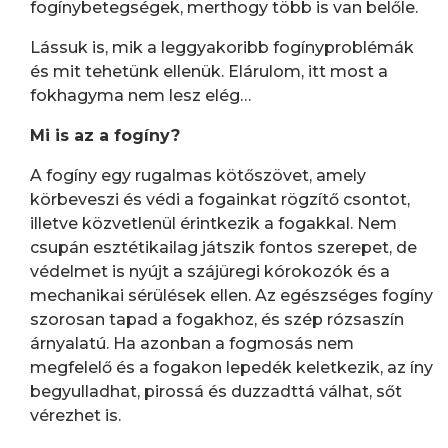
fogínybetegségek, merthogy több is van belőle.
Lássuk is, mik a leggyakoribb fogínyproblémák
és mit tehetünk ellenük. Elárulom, itt most a
fokhagyma nem lesz elég…
Mi is az a fogíny?
A fogíny egy rugalmas kötőszövet, amely
körbeveszi és védi a fogainkat rögzítő csontot,
illetve közvetlenül érintkezik a fogakkal. Nem
csupán esztétikailag játszik fontos szerepet, de
védelmet is nyújt a szájüregi kórokozók és a
mechanikai sérülések ellen. Az egészséges fogíny
szorosan tapad a fogakhoz, és szép rózsaszín
árnyalatú. Ha azonban a fogmosás nem
megfelelő és a fogakon lepedék keletkezik, az íny
begyulladhat, pirossá és duzzadttá válhat, sőt
vérezhet is.