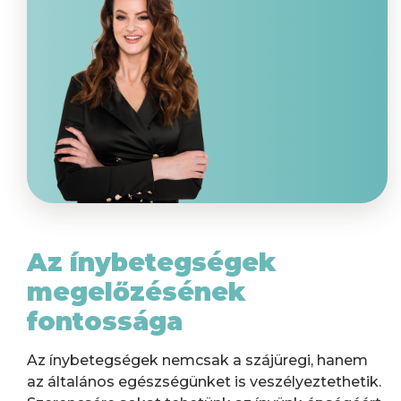
Az ínybetegségek
megelőzésének
fontossága
Az ínybetegségek nemcsak a szájüregi, hanem
az általános egészségünket is veszélyeztethetik.