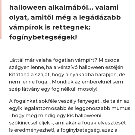
halloween alkalmából… valami
olyat, amitől még a legádázabb
vámpírok is rettegnek:
fogínybetegségek!
Láttál már valaha fogatlan vámpírt? Micsoda
szégyen lenne, ha a vérszívó halloween estéjén
kitátaná a száját, hogy a nyakadba harapjon, de
nem lenne foga… Mondjuk az embereknél sem
szép látvány egy fog nélküli mosoly!
A fogainkat sokféle veszély fenyegeti, de talán az
egyik legalattomosabb és leggonoszabb mumus
- hogy még mindig egy kis halloweeni
szókinccsel éljek -, ami akár a fogak elvesztését
is eredményezheti, a fogínybetegség, azaz a