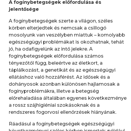
A fogínybetegségek előfordulása és
jelentősége
A fogínybetegségek szerte a világon, széles
körben elterjedtek és nemcsak a csillogó
mosolyunk van veszélyben miattuk – komolyabb
egészségügyi problémákat is okozhatnak, tehát
jó, ha odafigyelünk az intő jelekre. A
fogínybetegségek előfordulása számos
tényezőtől függ, beleértve az életkort, a
táplálkozást, a genetikát és az egészségügyi
ellátáshoz való hozzáférést. Az idősek és a
dohányosok azonban különösen hajlamosak a
fogínyproblémákra, illetve a betegség
előrehaladása általában egyenes következménye
a rossz szájhigiéniai szokásoknak és a
rendszeres fogorvosi ellenőrzések hiányának.
Ráadásul a fogínybetegségek egészségügyi
következményei széles körben ismertek: például