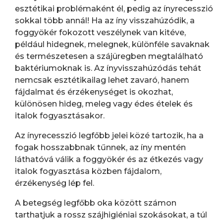
esztétikai problémaként él, pedig az ínyrecesszió
sokkal több annál! Ha az íny visszahúzódik, a
foggyökér fokozott veszélynek van kitéve,
például hidegnek, melegnek, különféle savaknak
és természetesen a szájüregben megtalálható
baktériumoknak is. Az ínyvisszahúzódás tehát
nemcsak esztétikailag lehet zavaró, hanem
fájdalmat és érzékenységet is okozhat,
különösen hideg, meleg vagy édes ételek és
italok fogyasztásakor.
Az ínyrecesszió legfőbb jelei közé tartozik, ha a
fogak hosszabbnak tűnnek, az íny mentén
láthatóvá válik a foggyökér és az étkezés vagy
italok fogyasztása közben fájdalom,
érzékenység lép fel.
A betegség legfőbb oka között számon
tarthatjuk a rossz szájhigiéniai szokásokat, a túl