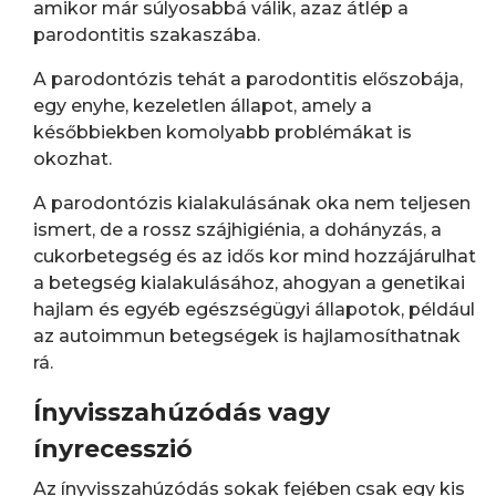
amikor már súlyosabbá válik, azaz átlép a
parodontitis szakaszába.
A parodontózis tehát a parodontitis előszobája,
egy enyhe, kezeletlen állapot, amely a
későbbiekben komolyabb problémákat is
okozhat.
A parodontózis kialakulásának oka nem teljesen
ismert, de a rossz szájhigiénia, a dohányzás, a
cukorbetegség és az idős kor mind hozzájárulhat
a betegség kialakulásához, ahogyan a genetikai
hajlam és egyéb egészségügyi állapotok, például
az autoimmun betegségek is hajlamosíthatnak
rá.
Ínyvisszahúzódás vagy
ínyrecesszió
Az ínyvisszahúzódás sokak fejében csak egy kis