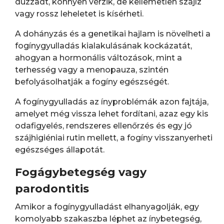
duzzadt, könnyen vérzik, de kellemetlen szájíz
vagy rossz leheletet is kísérheti.
A dohányzás és a genetikai hajlam is növelheti a
fogínygyulladás kialakulásának kockázatát,
ahogyan a hormonális változások, mint a
terhesség vagy a menopauza, szintén
befolyásolhatják a fogíny egészségét.
A fogínygyulladás az ínyproblémák azon fajtája,
amelyet még vissza lehet fordítani, azaz egy kis
odafigyelés, rendszeres ellenőrzés és egy jó
szájhigiéniai rutin mellett, a fogíny visszanyerheti
egészséges állapotát.
Fogágybetegség vagy
parodontitis
Amikor a fogínygyulladást elhanyagolják, egy
komolyabb szakaszba léphet az ínybetegség,