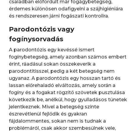
családban előfordult már fogágybetegség,
érdemes különösen odafigyelni a szájhigiéniára
és rendszeresen járni fogászati kontrollra.
Parodontózis vagy
fogínysorvadás
A parodontózis egy kevéssé ismert
fogínybetegség, amely azonban számos embert
érint, ráadásul sokan összekeverik a
parodontitisszel, pedig a két betegség nem
ugyanaz. A parodontózis egy hosszan tartó és
lassan előrehaladó elváltozás, amely során a
fogíny és a fogakat rögzítő szövetek pusztulása
következik be, anélkül, hogy gyulladásos tünetek
jelentkeznek. Mivel a betegség szinte
észrevétlenül fejlődik és gyakran
fájdalommentes, sokan nem is tudnak a
problémáról, csak akkor szembesülnek vele,