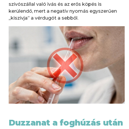
szívószállal való ivás és az erős köpés is
kerülendő, mert a negatív nyomás egyszerűen
„kiszívja” a vérdugót a sebből.
Duzzanat a foghúzás után