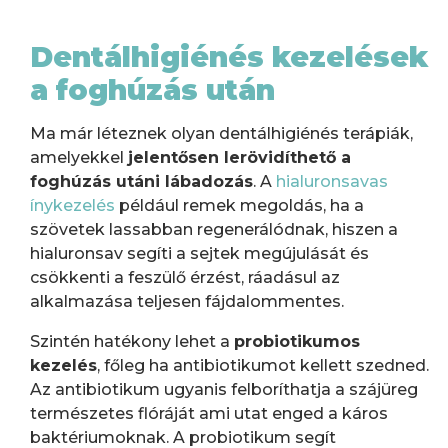
Dentálhigiénés kezelések
a foghúzás után
Ma már léteznek olyan dentálhigiénés terápiák,
amelyekkel
jelentősen lerövidíthető a
foghúzás utáni lábadozás
. A
hialuronsavas
ínykezelés
például remek megoldás, ha a
szövetek lassabban regenerálódnak, hiszen a
hialuronsav segíti a sejtek megújulását és
csökkenti a feszülő érzést, ráadásul az
alkalmazása teljesen fájdalommentes.
Szintén hatékony lehet a
probiotikumos
kezelés
, főleg ha antibiotikumot kellett szedned.
Az antibiotikum ugyanis felboríthatja a szájüreg
természetes flóráját ami utat enged a káros
baktériumoknak. A probiotikum segít