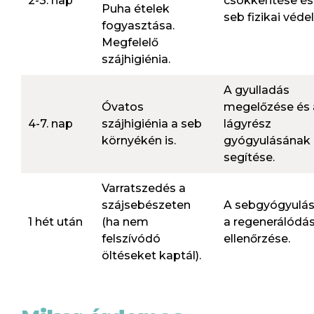
2-3. nap
csökkentése és
Puha ételek
seb fizikai véde
fogyasztása.
Megfelelő
szájhigiénia.
A gyulladás
Óvatos
megelőzése és 
4-7. nap
szájhigiénia a seb
lágyrész
környékén is.
gyógyulásának
segítése.
Varratszedés a
szájsebészeten
A sebgyógyulás
1 hét után
(ha nem
a regenerálódá
felszívódó
ellenőrzése.
öltéseket kaptál).