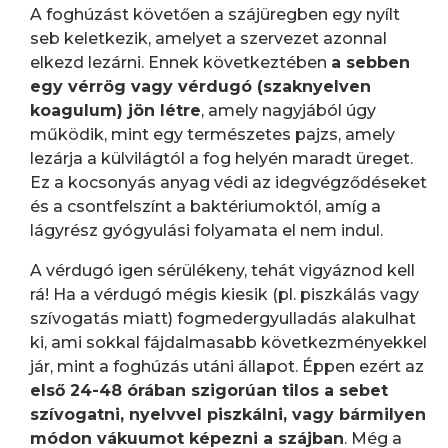
A foghúzást követően a szájüregben egy nyílt
seb keletkezik, amelyet a szervezet azonnal
elkezd lezárni. Ennek következtében
a sebben
egy vérrög vagy vérdugó (szaknyelven
koagulum) jön létre
, amely nagyjából úgy
működik, mint egy természetes pajzs, amely
lezárja a külvilágtól a fog helyén maradt üreget.
Ez a kocsonyás anyag védi az idegvégződéseket
és a csontfelszínt a baktériumoktól, amíg a
lágyrész gyógyulási folyamata el nem indul.
A vérdugó igen sérülékeny, tehát vigyáznod kell
rá! Ha a vérdugó mégis kiesik (pl. piszkálás vagy
szívogatás miatt) fogmedergyulladás alakulhat
ki, ami sokkal fájdalmasabb következményekkel
jár, mint a foghúzás utáni állapot. Éppen ezért az
első 24-48 órában szigorúan tilos a sebet
szívogatni, nyelvvel piszkálni, vagy bármilyen
módon vákuumot képezni a szájban
. Még a