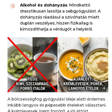
Alkohol és dohányzás
: Mindkettő
drasztikusan lassítja a sebgyógyulást. A
dohányzás ráadásul a szívóhatás miatt
duplán veszélyes, hiszen fizikailag is
kimozdíthatja a vérdugót a helyéről.
A bölcsességfog gyógyulási ideje alatt érdemes
inkább langyos és pépesebb ételeket választani.
A krémlevesek (nem forrón!), a jól áttört