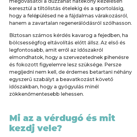
megóvásától a duzzanat hatékony kezelésén
keresztül a tiltólistás ételekig és a sportolásig,
hogy a felépülésed ne a fájdalmas várakozásról,
hanem a zavartalan regenerálódásról szólhasson.
Biztosan számos kérdés kavarog a fejedben, ha
bölcsességfog eltávolítás előtt állsz. Az első és
legfontosabb, amit erről az időszakról
elmondhatok, hogy a szervezetednek pihenésre
és fokozott figyelemre lesz szüksége. Persze
megijedni nem kell, de érdemes betartani néhány
egyszerű szabályt a beavatkozást követő
időszakban, hogy a gyógyulás minél
zökkenőmentesebb lehessen.
Mi az a vérdugó és mit
kezdj vele?