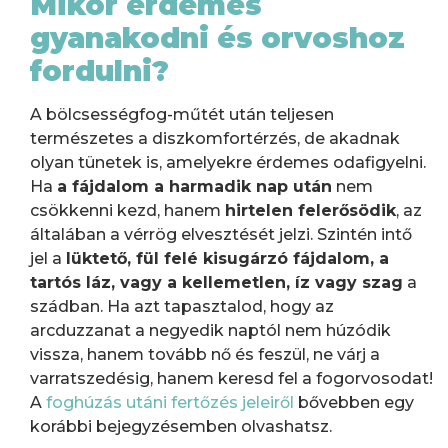
Mikor érdemes
gyanakodni és orvoshoz
fordulni?
A bölcsességfog-műtét után teljesen
természetes a diszkomfortérzés, de akadnak
olyan tünetek is, amelyekre érdemes odafigyelni.
Ha
a fájdalom a harmadik nap után
nem
csökkenni kezd, hanem
hirtelen felerősödik
, az
általában a vérrög elvesztését jelzi. Szintén intő
jel a
lüktető, fül felé kisugárzó fájdalom, a
tartós láz, vagy a kellemetlen, íz vagy szag
a
szádban. Ha azt tapasztalod, hogy az
arcduzzanat a negyedik naptól nem húzódik
vissza, hanem tovább nő és feszül, ne várj a
varratszedésig, hanem keresd fel a fogorvosodat!
A
foghúzás utáni fertőzés jeleiről
bővebben egy
korábbi bejegyzésemben olvashatsz.