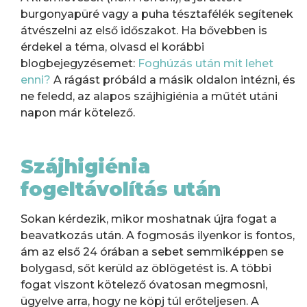
burgonyapüré vagy a puha tésztafélék segítenek
átvészelni az első időszakot. Ha bővebben is
érdekel a téma, olvasd el korábbi
blogbejegyzésemet:
Foghúzás után mit lehet
enni?
A rágást próbáld a másik oldalon intézni, és
ne feledd, az alapos szájhigiénia a műtét utáni
napon már kötelező.
Szájhigiénia
fogeltávolítás után
Sokan kérdezik, mikor moshatnak újra fogat a
beavatkozás után. A fogmosás ilyenkor is fontos,
ám az első 24 órában a sebet semmiképpen se
bolygasd, sőt kerüld az öblögetést is. A többi
fogat viszont kötelező óvatosan megmosni,
ügyelve arra, hogy ne köpj túl erőteljesen. A