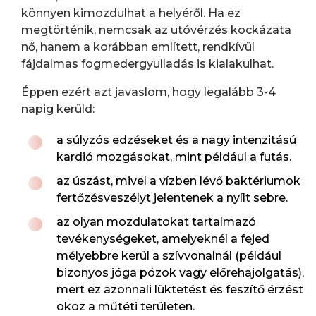
könnyen kimozdulhat a helyéről. Ha ez
megtörténik, nemcsak az utóvérzés kockázata
nő, hanem a korábban említett, rendkívül
fájdalmas fogmedergyulladás is kialakulhat.
Éppen ezért azt javaslom, hogy legalább 3-4
napig kerüld:
a súlyzós edzéseket és a nagy intenzitású
kardió mozgásokat, mint például a futás.
az úszást, mivel a vízben lévő baktériumok
fertőzésveszélyt jelentenek a nyílt sebre.
az olyan mozdulatokat tartalmazó
tevékenységeket, amelyeknél a fejed
mélyebbre kerül a szívvonalnál (például
bizonyos jóga pózok vagy előrehajolgatás),
mert ez azonnali lüktetést és feszítő érzést
okoz a műtéti területen.