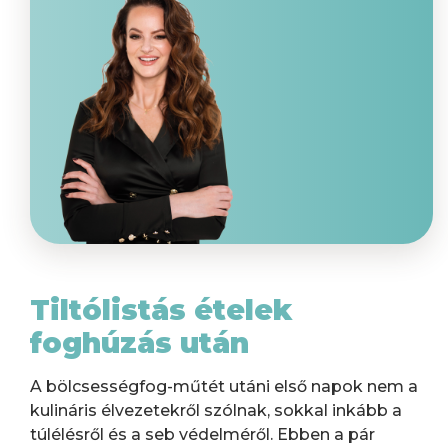
Tiltólistás ételek
foghúzás után
A bölcsességfog-műtét utáni első napok nem a
kulináris élvezetekről szólnak, sokkal inkább a
túlélésről és a seb védelméről. Ebben a pár