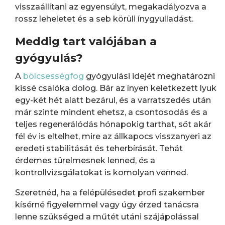
visszaállítani az egyensúlyt, megakadályozva a
rossz leheletet és a seb körüli ínygyulladást.
Meddig tart valójában a
gyógyulás?
A
bölcsességfog
gyógyulási idejét meghatározni
kissé csalóka dolog. Bár az ínyen keletkezett lyuk
egy-két hét alatt bezárul, és a varratszedés után
már szinte mindent ehetsz, a csontosodás és a
teljes regenerálódás hónapokig tarthat, sőt akár
fél év is eltelhet, mire az állkapocs visszanyeri az
eredeti stabilitását és teherbírását. Tehát
érdemes türelmesnek lenned, és a
kontrollvizsgálatokat is komolyan venned.
Szeretnéd, ha a felépülésedet profi szakember
kísérné figyelemmel vagy úgy érzed tanácsra
lenne szükséged a műtét utáni szájápolással