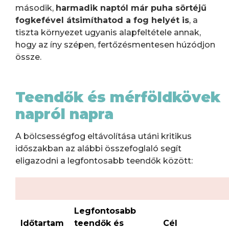
második,
harmadik naptól már puha sörtéjű
fogkefével átsimíthatod a fog helyét is
, a
tiszta környezet ugyanis alapfeltétele annak,
hogy az íny szépen, fertőzésmentesen húzódjon
össze.
Teendők és mérföldkövek
napról napra
A bölcsességfog eltávolítása utáni kritikus
időszakban az alábbi összefoglaló segít
eligazodni a legfontosabb teendők között:
Legfontosabb
Időtartam
teendők és
Cél