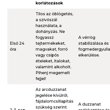
korlátozások
Tilos az öblögetés,
a szívószál
használata, a
dohányzás. Ne
fogyassz
A vérrög
Első 24
tejtermékeket,
stabilizálása és
óra
magvakat, forró
fogmedergyull
vagy csípős
elkerülése.
ételeket, italokat,
valamint alkoholt.
Pihenj megemelt
fejjel!
Az arcduzzanat
jegelése kívülről,
fájdalomcsillapítás
A duzzanat
szükség szerint.