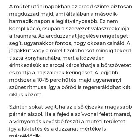
A műtét utáni napokban az arcod szinte biztosan
megduzzad majd, ami általában a második-
harmadik napon a leglátványosabb. Ez nem
komplikáció, csupán a szervezet válaszreakciója
a traumára. Az arcduzzanat jegelése rengeteget
segít, ugyanakkor fontos, hogy okosan csináld. A
jégakkut vagy a mirelit zöldborsót mindig tekerd
tiszta konyharuhába, mert a közvetlen
érintkezésük az arccal károsíthatja a bőrszövetet
és rontja a hajszálerek keringését. A legjobb
módszer a 10-15 perc hűtés, majd ugyanennyi
szünet ritmusa, így a bőröd is regenerálódhat két
ciklus között.
Szintén sokat segít, ha az első éjszaka magasabb
párnán alszol. Ha a fejed a szívvonal felett marad,
a vérnyomás kevésbé feszíti a műtéti területet,
így a lüktetés és a duzzanat mértéke is
mérséklődik.