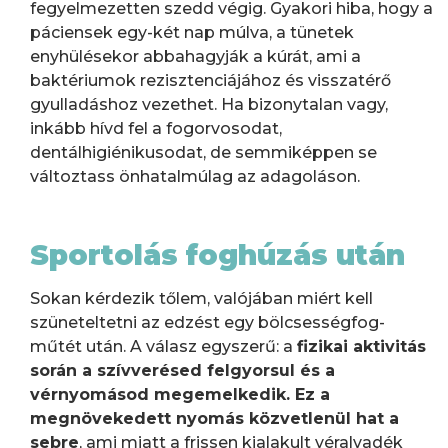
fegyelmezetten szedd végig. Gyakori hiba, hogy a
páciensek egy-két nap múlva, a tünetek
enyhülésekor abbahagyják a kúrát, ami a
baktériumok rezisztenciájához és visszatérő
gyulladáshoz vezethet. Ha bizonytalan vagy,
inkább hívd fel a fogorvosodat,
dentálhigiénikusodat, de semmiképpen se
változtass önhatalmúlag az adagoláson.
Sportolás foghúzás után
Sokan kérdezik tőlem, valójában miért kell
szüneteltetni az edzést egy bölcsességfog-
műtét után. A válasz egyszerű: a
fizikai aktivitás
során a szívverésed felgyorsul és a
vérnyomásod megemelkedik. Ez a
megnövekedett nyomás közvetlenül hat a
sebre
, ami miatt a frissen kialakult véralvadék