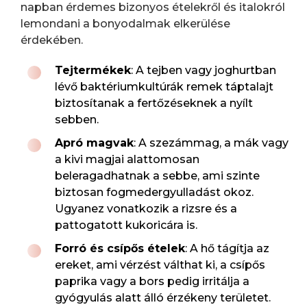
napban érdemes bizonyos ételekről és italokról
lemondani a bonyodalmak elkerülése
érdekében.
Tejtermékek
: A tejben vagy joghurtban
lévő baktériumkultúrák remek táptalajt
biztosítanak a fertőzéseknek a nyílt
sebben.
Apró magvak
: A szezámmag, a mák vagy
a kivi magjai alattomosan
beleragadhatnak a sebbe, ami szinte
biztosan fogmedergyulladást okoz.
Ugyanez vonatkozik a rizsre és a
pattogatott kukoricára is.
Forró és csípős ételek
: A hő tágítja az
ereket, ami vérzést válthat ki, a csípős
paprika vagy a bors pedig irritálja a
gyógyulás alatt álló érzékeny területet.