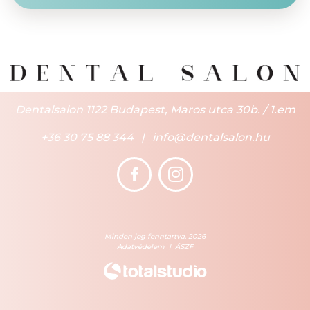
Dentalsalon 1122 Budapest, Maros utca 30b. / 1.em
+36 30 75 88 344
|
info@dentalsalon.hu
Minden jog fenntartva. 2026
Adatvédelem
|
ÁSZF