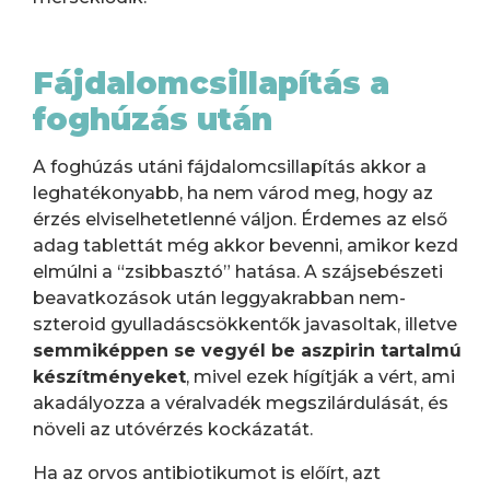
Fájdalomcsillapítás a
foghúzás után
A foghúzás utáni fájdalomcsillapítás akkor a
leghatékonyabb, ha nem várod meg, hogy az
érzés elviselhetetlenné váljon. Érdemes az első
adag tablettát még akkor bevenni, amikor kezd
elmúlni a “zsibbasztó” hatása. A szájsebészeti
beavatkozások után leggyakrabban nem-
szteroid gyulladáscsökkentők javasoltak, illetve
semmiképpen se vegyél be aszpirin tartalmú
készítményeket
, mivel ezek hígítják a vért, ami
akadályozza a véralvadék megszilárdulását, és
növeli az utóvérzés kockázatát.
Ha az orvos antibiotikumot is előírt, azt