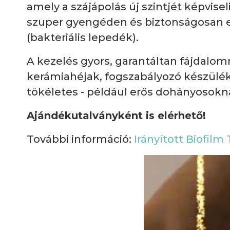
amely a szájápolás új szintjét képvisel
szuper gyengéden és biztonságosan elt
(bakteriális lepedék).
A kezelés gyors, garantáltan fájdalo
kerámiahéjak, fogszabályozó készülék 
tökéletes - például erős dohányosokná
Ajándékutalványként is elérhető!
További információ:
Irányított Biofilm