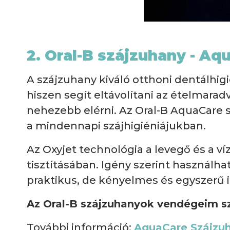
2. Oral-B szájzuhany - Aq
A szájzuhany kiváló otthoni dentálhig
hiszen segít eltávolítani az ételmara
nehezebb elérni. Az Oral-B AquaCare 
a mindennapi szájhigiéniájukban.
Az Oxyjet technológia a levegő és a v
tisztításában. Igény szerint használh
praktikus, de kényelmes és egyszerű i
Az Oral-B szájzuhanyok vendégeim 
További információ:
AquaCare Szájzu