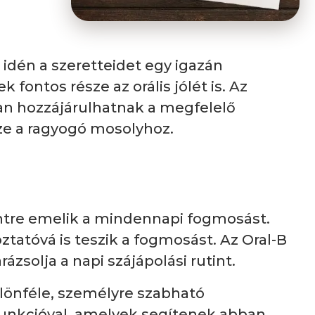
 idén a szeretteidet egy igazán
ntos része az orális jólét is. Az
an hozzájárulhatnak a megfelelő
sze a ragyogó mosolyhoz.
intre emelik a mindennapi fogmosást.
ztatóvá is teszik a fogmosást. Az Oral-B
solja a napi szájápolási rutint.
különféle, személyre szabható
unkcióval, amelyek segítenek abban,