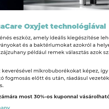
uaCare Oxyjet technológiával
iénés eszköz, amely ideális kiegészítése le
dványokat és a baktériumokat azokról a hel
szájzuhany például remek választás azok sz
íz keverésével mikrobuborékokat képez, így 
ató fogmosás előtt és után, ráadásul vezeté
s.
számára most 30%-os kuponnal vásárolhat
hany