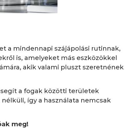
het a mindennapi szájápolási rutinnak,
yekről is, amelyeket más eszközökkel
ámára, akik valami pluszt szeretnének
segít a fogak közötti területek
k nélküli, így a használata nemcsak
óak meg!