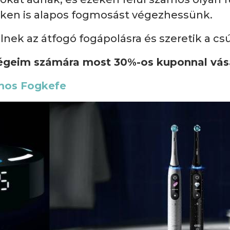
ken is alapos fogmosást végezhessünk.
elnek az átfogó fogápolásra és szeretik a 
dégeim számára most 30%-os kuponnal vás
omos Fogkefe