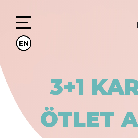
EN
3+1 KA
ÖTLET A