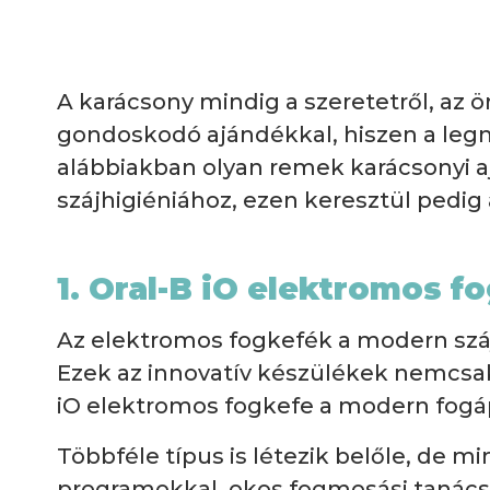
A karácsony mindig a szeretetről, az 
gondoskodó ajándékkal, hiszen a legna
alábbiakban olyan remek karácsonyi 
szájhigiéniához, ezen keresztül pedig
1. Oral-B iO elektromos f
Az elektromos fogkefék a modern száj
Ezek az innovatív készülékek nemcsak a
iO elektromos fogkefe a modern fogápo
Többféle típus is létezik belőle, de m
programokkal, okos fogmosási tanácso