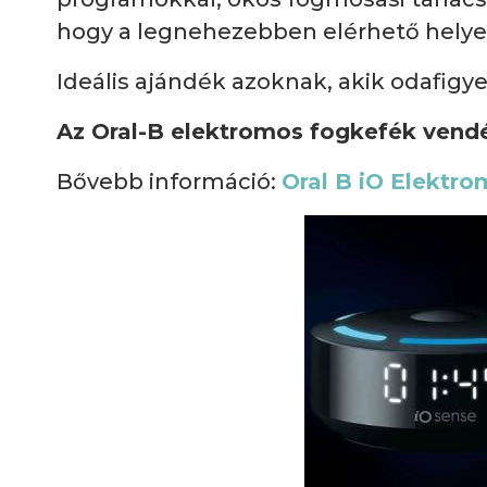
hogy a legnehezebben elérhető helye
Ideális ajándék azoknak, akik odafigy
Az Oral-B elektromos fogkefék ven
Bővebb információ:
Oral B iO Elektr