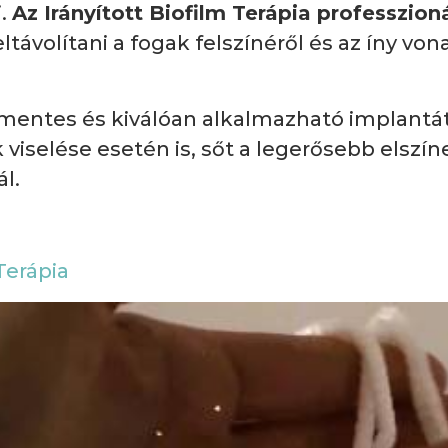
i.
Az Irányított Biofilm Terápia professzion
ávolítani a fogak felszínéről és az íny von
mmentes és kiválóan alkalmazható implantá
viselése esetén is, sőt a legerősebb elszín
l.
 Terápia