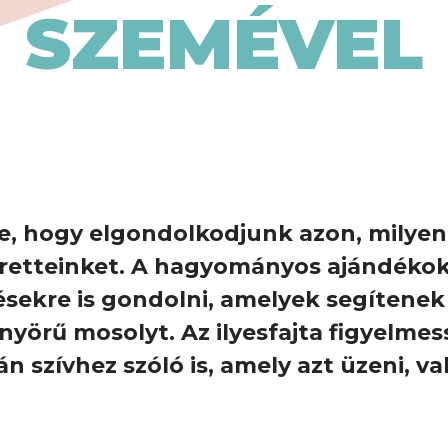
SZEMÉVEL
eje, hogy elgondolkodjunk azon, milyen
eretteinket. A hagyományos ajándéko
sekre is gondolni, amelyek segítenek
nyörű mosolyt. Az ilyesfajta figyelme
 szívhez szóló is, amely azt üzeni, v