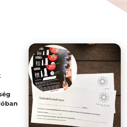
k
sség
alóban