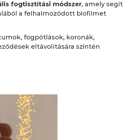
ális fogtisztítási módszer
, amely segít
alából a felhalmozódott biofilmet
tumok, fogpótlások, koronák,
eződések eltávolítására szintén