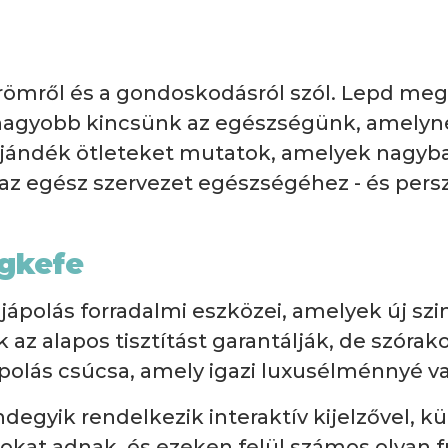
örömről és a gondoskodásról szól. Lepd meg
gyobb kincsünk az egészségünk, amelynek fo
ajándék ötleteket mutatok, amelyek nagyb
 az egész szervezet egészségéhez - és per
ogkefe
ápolás forradalmi eszközei, amelyek új sz
z alapos tisztítást garantálják, de szórako
lás csúcsa, amely igazi luxusélménnyé varáz
indegyik rendelkezik interaktív kijelzővel, 
kat adnak, és ezeken felül számos olyan f